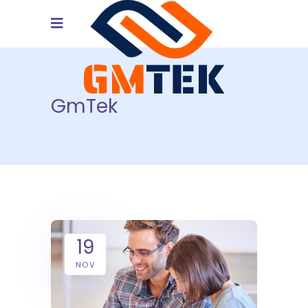
GmTek
19
NOV