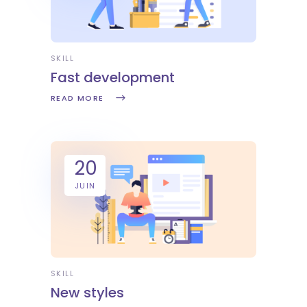
SKILL
Fast development
READ MORE
20
JUIN
SKILL
New styles