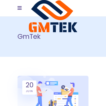
GmTek
20
JUIN