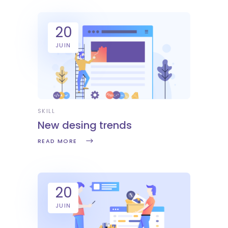
20
JUIN
SKILL
New desing trends
READ MORE
20
JUIN