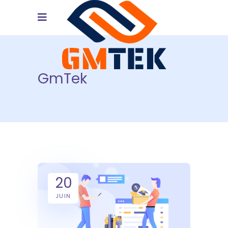
GmTek
20
JUIN