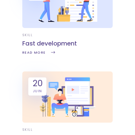
SKILL
Fast development
READ MORE
20
JUIN
SKILL