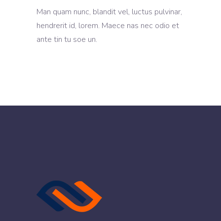
Man quam nunc, blandit vel, luctus pulvinar,
hendrerit id, lorem. Maece nas nec odio et
ante tin tu soe un.